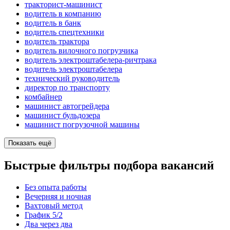
тракторист-машинист
водитель в компанию
водитель в банк
водитель спецтехники
водитель трактора
водитель вилочного погрузчика
водитель электроштабелера-ричтрака
водитель электроштабелера
технический руководитель
директор по транспорту
комбайнер
машинист автогрейдера
машинист бульдозера
машинист погрузочной машины
Показать ещё
Быстрые фильтры подбора вакансий
Без опыта работы
Вечерняя и ночная
Вахтовый метод
График 5/2
Два через два