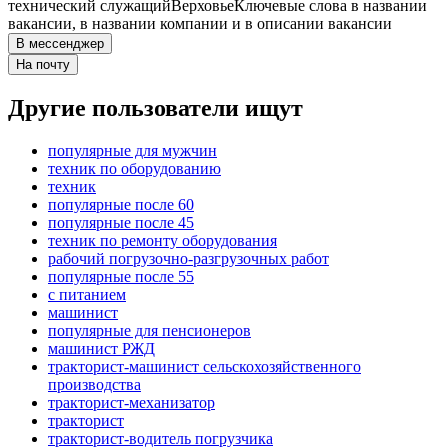
технический служащий
Верховье
Ключевые слова в названии
вакансии, в названии компании и в описании вакансии
В мессенджер
На почту
Другие пользователи ищут
популярные для мужчин
техник по оборудованию
техник
популярные после 60
популярные после 45
техник по ремонту оборудования
рабочий погрузочно-разгрузочных работ
популярные после 55
с питанием
машинист
популярные для пенсионеров
машинист РЖД
тракторист-машинист сельскохозяйственного
производства
тракторист-механизатор
тракторист
тракторист-водитель погрузчика